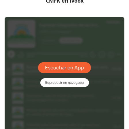
CMFK en Ivoox