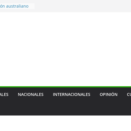
ón australiano
ara enfrentar
 de combustible
braciones por
a localidad
s por medallas
e Santo Domingo
echazan
 como amenaza
ALES
NACIONALES
INTERNACIONALES
OPINIÓN
C