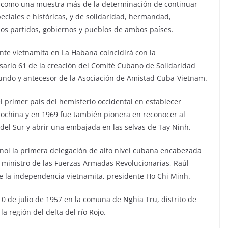
uí como una muestra más de la determinación de continuar
eciales e históricas, y de solidaridad, hermandad,
 los partidos, gobiernos y pueblos de ambos países.
ente vietnamita en La Habana coincidirá con la
sario 61 de la creación del Comité Cubano de Solidaridad
mundo y antecesor de la Asociación de Amistad Cuba-Vietnam.
l primer país del hemisferio occidental en establecer
dochina y en 1969 fue también pionera en reconocer al
del Sur y abrir una embajada en las selvas de Tay Ninh.
anoi la primera delegación de alto nivel cubana encabezada
l ministro de las Fuerzas Armadas Revolucionarias, Raúl
de la independencia vietnamita, presidente Ho Chi Minh.
 10 de julio de 1957 en la comuna de Nghia Tru, distrito de
a región del delta del río Rojo.