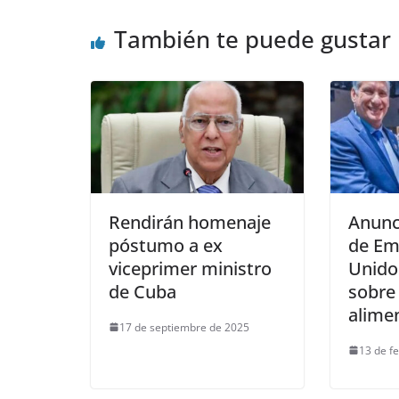
También te puede gustar
Rendirán homenaje
Anunci
póstumo a ex
de Em
viceprimer ministro
Unidos
de Cuba
sobre
alime
17 de septiembre de 2025
13 de f