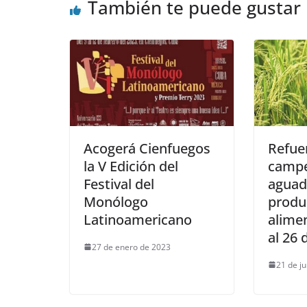
También te puede gustar
Acogerá Cienfuegos
Refue
la V Edición del
campe
Festival del
aguad
Monólogo
produ
Latinoamericano
alime
al 26 
27 de enero de 2023
21 de ju