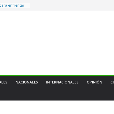
ara enfrentar
 de combustible
braciones por
a localidad
s por medallas
e Santo Domingo
echazan
 como amenaza
ón australiano
ALES
NACIONALES
INTERNACIONALES
OPINIÓN
C