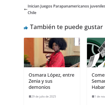
Inician Juegos Parapanamericanos juvenile
Chile
También te puede gustar
Osmara López, entre
Comen
Zenia y sus
Seman
demonios
Haba
29 de julio de 2025
1 de no