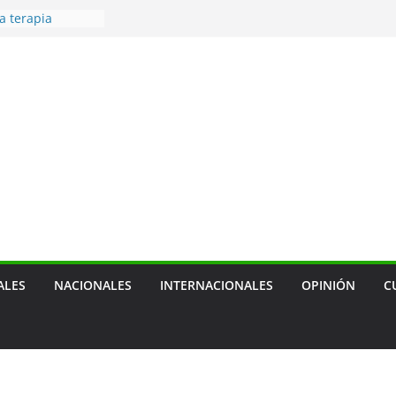
a terapia
ra cáncer de
 — prevenir
tras mascotas
usión social
cal, sobre
ca de empresa
 de transporte
ensión de las
agua
ALES
NACIONALES
INTERNACIONALES
OPINIÓN
C