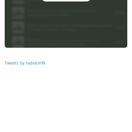
Tweets by radiocmfk