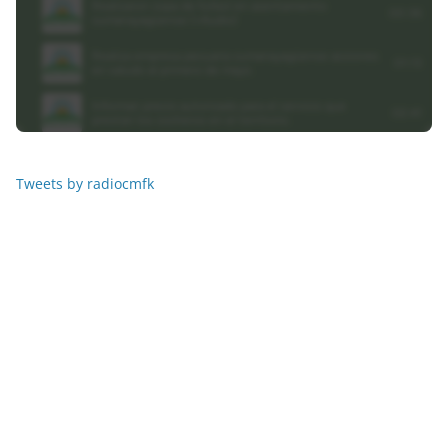
Tweets by radiocmfk