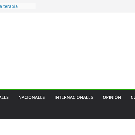
a terapia
ra cáncer de
 — prevenir
tras mascotas
usión social
cal, sobre
ca de empresa
 de transporte
ensión de las
agua
ALES
NACIONALES
INTERNACIONALES
OPINIÓN
C