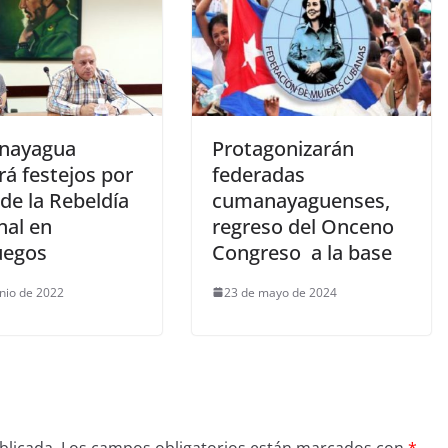
nayagua
Protagonizarán
á festejos por
federadas
 de la Rebeldía
cumanayaguenses,
nal en
regreso del Onceno
uegos
Congreso a la base
unio de 2022
23 de mayo de 2024
blicada.
Los campos obligatorios están marcados con
*