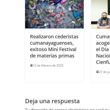
Realizaron cederistas
Cuma
cumanayaguenses,
acoger
exitoso Mini Festival
el Día
de materias primas
Nacio
Cienf
12 de febrero de 2025
27 de j
Deja una respuesta
Tu dirección de correo electrónico no será pu