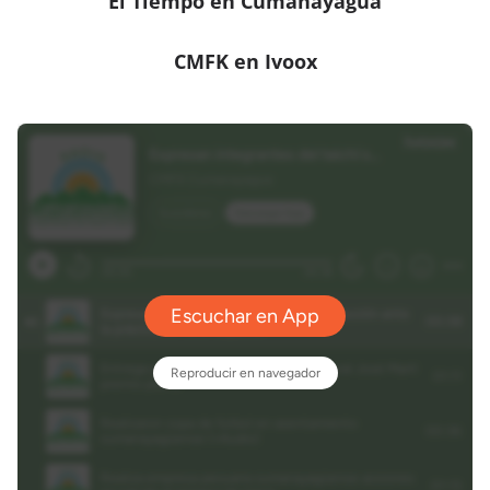
El Tiempo en Cumanayagua
CMFK en Ivoox