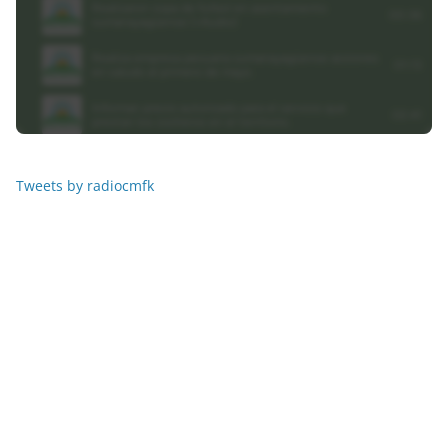
Tweets by radiocmfk