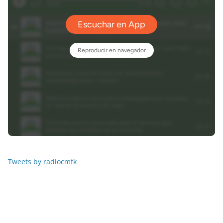
Tweets by radiocmfk