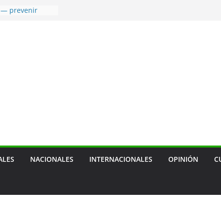
 — prevenir
tras mascotas
usión social
cal, sobre
ca de empresa
 de transporte
ensión de las
agua
a terapia
ra cáncer de
ALES
NACIONALES
INTERNACIONALES
OPINIÓN
C