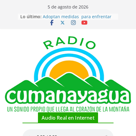
Saltar
5 de agosto de 2026
al
Lo último:
Adoptan medidas para enfrentar
contenido
desabastecimiento de combustible
en el territorio
Coordina FMC, celebraciones por
su cumpleaños en la localidad
Piragüistas cubanos por medallas
hoy en canotaje de Santo Domingo
2026
Estadounidenses rechazan
narrativa de Cuba como amenaza
Recibe condecoración australiano
amigo de Cuba
Audio Real en Internet