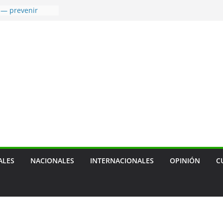
 — prevenir
tras mascotas
usión social
cal, sobre
ca de empresa
 de transporte
ensión de las
agua
a terapia
ra cáncer de
ALES
NACIONALES
INTERNACIONALES
OPINIÓN
C