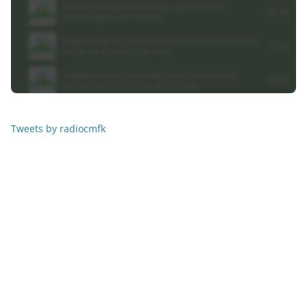
Tweets by radiocmfk