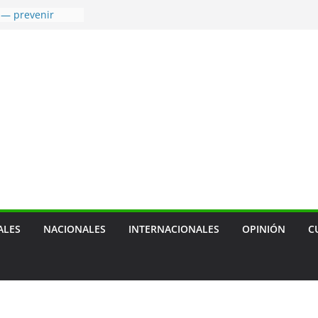
 — prevenir
tras mascotas
usión social
cal, sobre
ca de empresa
 de transporte
ensión de las
agua
a terapia
ra cáncer de
ALES
NACIONALES
INTERNACIONALES
OPINIÓN
C