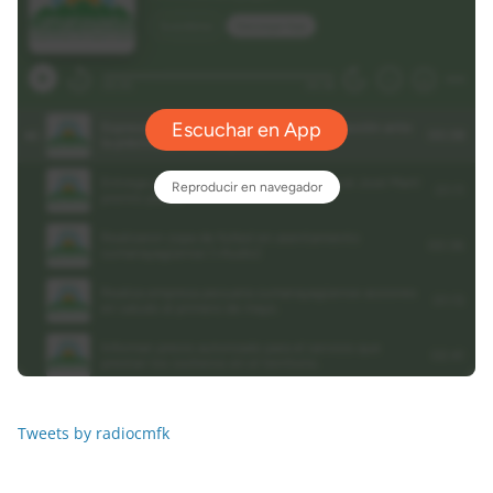
Tweets by radiocmfk