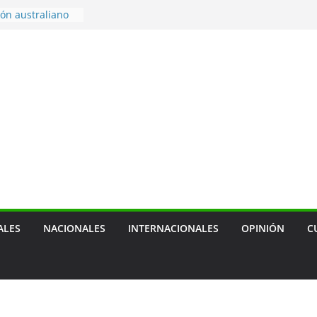
echazan
 como amenaza
ón australiano
ara enfrentar
 de combustible
braciones por
a localidad
s por medallas
e Santo Domingo
ALES
NACIONALES
INTERNACIONALES
OPINIÓN
C