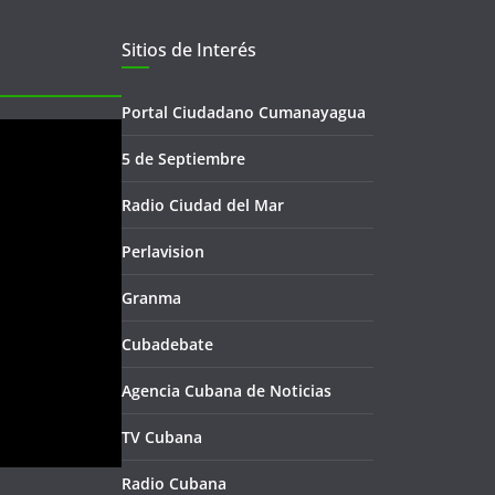
Sitios de Interés
Portal Ciudadano Cumanayagua
5 de Septiembre
Radio Ciudad del Mar
Perlavision
Granma
Cubadebate
Agencia Cubana de Noticias
TV Cubana
Radio Cubana