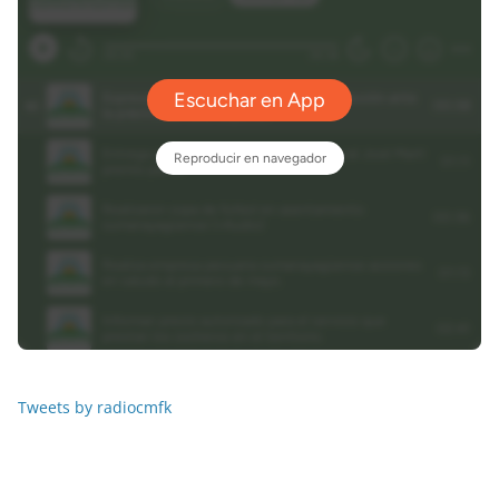
Tweets by radiocmfk