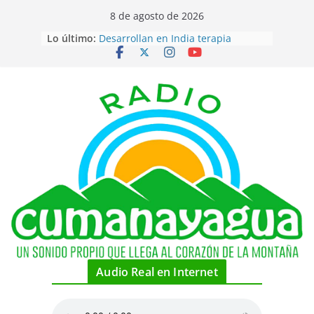
Saltar
8 de agosto de 2026
Reiteran directivos de transporte
al
Lo último:
de pasajeros, suspensión de las
contenido
rutas en Cumanayagua
Desarrollan en India terapia
nanointeligente para cáncer de
mama
El dengue en Cuba — prevenir
para no lamentar
El ladrido de nuestras mascotas
como factor de exclusión social
Explica directivo local, sobre
situación energética de empresa
láctea del territorio
Audio Real en Internet