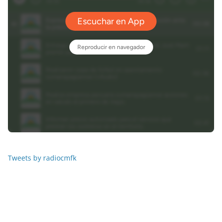
Tweets by radiocmfk