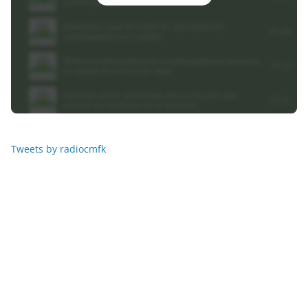
Tweets by radiocmfk