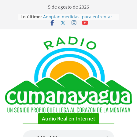
Saltar
5 de agosto de 2026
al
Lo último:
Adoptan medidas para enfrentar
contenido
desabastecimiento de combustible
en el territorio
Coordina FMC, celebraciones por
su cumpleaños en la localidad
Piragüistas cubanos por medallas
hoy en canotaje de Santo Domingo
2026
Estadounidenses rechazan
narrativa de Cuba como amenaza
Recibe condecoración australiano
amigo de Cuba
Audio Real en Internet