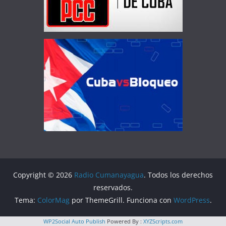
Copyright © 2026
Radio Cumanayagua
. Todos los derechos
reservados.
Tema:
ColorMag
por ThemeGrill. Funciona con
WordPress
.
WP2Social Auto Publish
Powered By :
XYZScripts.com