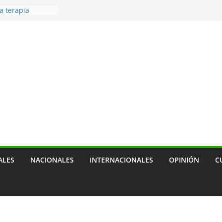
a terapia
ra cáncer de
 — prevenir
tras mascotas
usión social
cal, sobre
ca de empresa
 de transporte
ensión de las
agua
ALES
NACIONALES
INTERNACIONALES
OPINIÓN
C