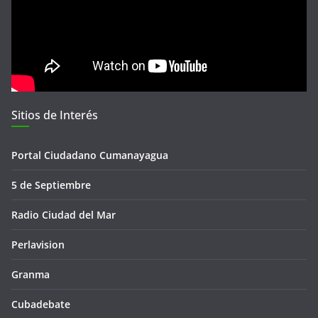
Sitios de Interés
Portal Ciudadano Cumanayagua
5 de Septiembre
Radio Ciudad del Mar
Perlavision
Granma
Cubadebate