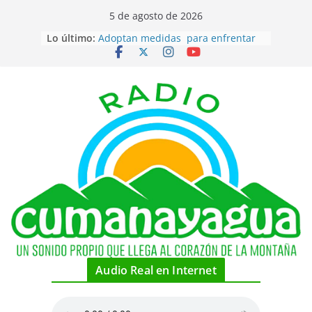
Saltar
5 de agosto de 2026
al
Lo último:
Adoptan medidas para enfrentar
contenido
desabastecimiento de combustible
en el territorio
Coordina FMC, celebraciones por
su cumpleaños en la localidad
Piragüistas cubanos por medallas
hoy en canotaje de Santo Domingo
2026
Estadounidenses rechazan
narrativa de Cuba como amenaza
Recibe condecoración australiano
amigo de Cuba
Audio Real en Internet