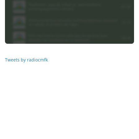
Tweets by radiocmfk