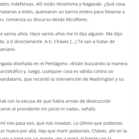
ades indefensas. Allí están Hiroshima y Nagasaki. ¿Qué cosa
ataron a miles, quemaron un barrio entero para llevarse a
e», comienza su discurso desde Miraflores.
 varios años. Hace varios años me lo dijo alguien. Me dijo:
e, a ti directamente. A ti, Chávez […] Te van a tratar de
variano.
longada diseñada en el Pentágono. «Están buscando la manera
rcotráfico y, luego, cualquier cosa es válida contra un
mandatario, que recordó la intervención de Washington y su
Irak con la excusa de que había armas de destrucción
aron al presidente sin juicio ni nada», señaló.
 o a mí nos pasa eso, que nos invadan. Lo último que podemos
n hueco por allá. Hay que morir peleando, Chávez, ahí en la
no voy a irme por un monte, voy a morir al frente con la