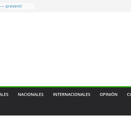
 — prevenir
tras mascotas
usión social
cal, sobre
ca de empresa
 de transporte
ensión de las
agua
a terapia
ra cáncer de
ALES
NACIONALES
INTERNACIONALES
OPINIÓN
C