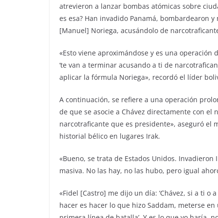
atrevieron a lanzar bombas atómicas sobre ciud
es esa? Han invadido Panamá, bombardearon y m
[Manuel] Noriega, acusándolo de narcotraficant
«Esto viene aproximándose y es una operación de
‘te van a terminar acusando a ti de narcotraficant
aplicar la fórmula Noriega», recordó el líder boli
A continuación, se refiere a una operación pro
de que se asocie a Chávez directamente con el na
narcotraficante que es presidente», aseguró el 
historial bélico en lugares Irak.
«Bueno, se trata de Estados Unidos. Invadieron 
masiva. No las hay, no las hubo, pero igual ahorc
«Fidel [Castro] me dijo un día: ‘Chávez, si a ti
hacer es hacer lo que hizo Saddam, meterse en u
primera línea de batalla’. Y es lo que yo haría, 