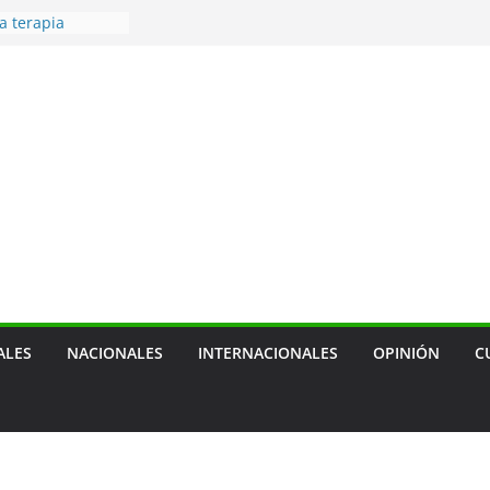
a terapia
ra cáncer de
 — prevenir
tras mascotas
usión social
cal, sobre
ca de empresa
 de transporte
ensión de las
agua
ALES
NACIONALES
INTERNACIONALES
OPINIÓN
C