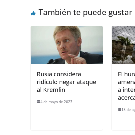
También te puede gustar
Rusia considera
El hur
ridículo negar ataque
amena
al Kremlin
a inte
acerc
4 de mayo de 2023
18 de a