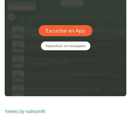
Tweets by radiocmfk