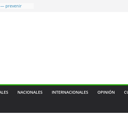
 — prevenir
tras mascotas
usión social
cal, sobre
ca de empresa
 de transporte
ensión de las
agua
a terapia
ra cáncer de
ALES
NACIONALES
INTERNACIONALES
OPINIÓN
C