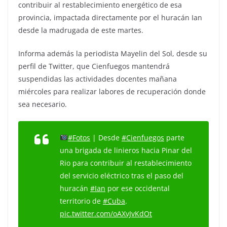
contribuir al restablecimiento energético de esa
provincia, impactada directamente por el huracán Ian
desde la madrugada de este martes.
Informa además la periodista Mayelin del Sol, desde su
perfil de Twitter, que Cienfuegos mantendrá
suspendidas las actividades docentes mañana
miércoles para realizar labores de recuperación donde
sea necesario.
#Fotos
| Desde
#Cienfuegos
parte
una brigada de linieros hacia Pinar del
Rio para contribuir al restablecimiento
del servicio eléctrico tras el paso del
huracán
#Ian
por ese occidental
territorio de
#Cuba
.
pic.twitter.com/oAXvJvKdOt