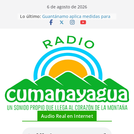
Saltar
6 de agosto de 2026
al
Lo último:
Guantánamo aplica medidas para
contenido
disminuir precio del aceite
Adoptan medidas para enfrentar
desabastecimiento de combustible
en el territorio
Coordina FMC, celebraciones por
su cumpleaños en la localidad
Piragüistas cubanos por medallas
hoy en canotaje de Santo Domingo
2026
Estadounidenses rechazan
narrativa de Cuba como amenaza
Audio Real en Internet