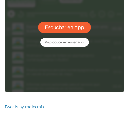
Tweets by radiocmfk