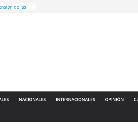
 de transporte
ensión de las
agua
a terapia
ra cáncer de
 — prevenir
tras mascotas
usión social
cal, sobre
ca de empresa
ALES
NACIONALES
INTERNACIONALES
OPINIÓN
C