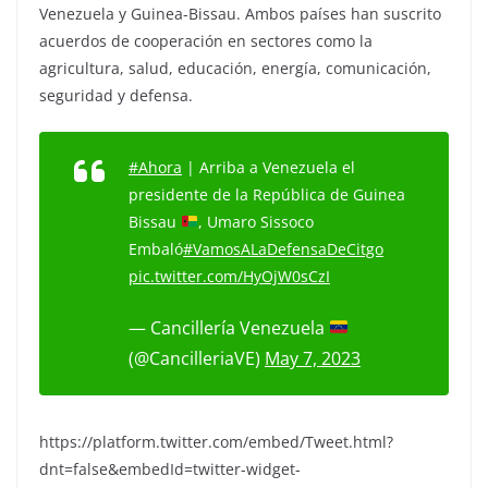
Venezuela y Guinea-Bissau. Ambos países han suscrito
acuerdos de cooperación en sectores como la
agricultura, salud, educación, energía, comunicación,
seguridad y defensa.
#Ahora
| Arriba a Venezuela el
presidente de la República de Guinea
Bissau
, Umaro Sissoco
Embaló
#VamosALaDefensaDeCitgo
pic.twitter.com/HyOjW0sCzI
— Cancillería Venezuela
(@CancilleriaVE)
May 7, 2023
https://platform.twitter.com/embed/Tweet.html?
dnt=false&embedId=twitter-widget-