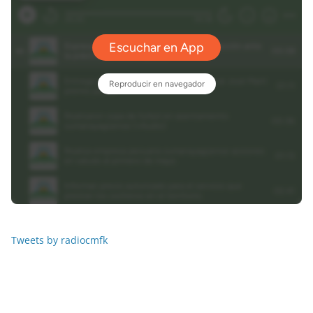
Tweets by radiocmfk