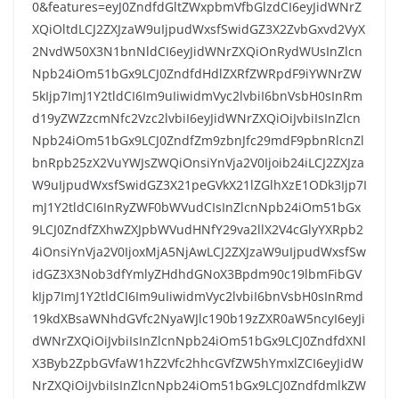
0&features=eyJ0ZndfdGltZWxpbmVfbGlzdCI6eyJidWNrZ
XQiOltdLCJ2ZXJzaW9uIjpudWxsfSwidGZ3X2ZvbGxvd2VyX
2NvdW50X3N1bnNldCI6eyJidWNrZXQiOnRydWUsInZlcn
Npb24iOm51bGx9LCJ0ZndfdHdlZXRfZWRpdF9iYWNrZW
5kIjp7ImJ1Y2tldCI6Im9uIiwidmVyc2lvbiI6bnVsbH0sInRm
d19yZWZzcmNfc2Vzc2lvbiI6eyJidWNrZXQiOiJvbiIsInZlcn
Npb24iOm51bGx9LCJ0ZndfZm9zbnJfc29mdF9pbnRlcnZl
bnRpb25zX2VuYWJsZWQiOnsiYnVja2V0Ijoib24iLCJ2ZXJza
W9uIjpudWxsfSwidGZ3X21peGVkX21lZGlhXzE1ODk3Ijp7I
mJ1Y2tldCI6InRyZWF0bWVudCIsInZlcnNpb24iOm51bGx
9LCJ0ZndfZXhwZXJpbWVudHNfY29va2llX2V4cGlyYXRpb2
4iOnsiYnVja2V0IjoxMjA5NjAwLCJ2ZXJzaW9uIjpudWxsfSw
idGZ3X3Nob3dfYmlyZHdhdGNoX3Bpdm90c19lbmFibGV
kIjp7ImJ1Y2tldCI6Im9uIiwidmVyc2lvbiI6bnVsbH0sInRmd
19kdXBsaWNhdGVfc2NyaWJlc190b19zZXR0aW5ncyI6eyJi
dWNrZXQiOiJvbiIsInZlcnNpb24iOm51bGx9LCJ0ZndfdXNl
X3Byb2ZpbGVfaW1hZ2Vfc2hhcGVfZW5hYmxlZCI6eyJidW
NrZXQiOiJvbiIsInZlcnNpb24iOm51bGx9LCJ0ZndfdmlkZW