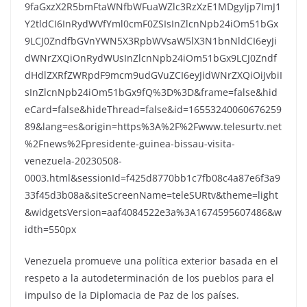
9faGxzX2R5bmFtaWNfbWFuaWZlc3RzXzE1MDgyIjp7ImJ1
Y2tldCI6InRydWVfYml0cmF0ZSIsInZlcnNpb24iOm51bGx
9LCJ0ZndfbGVnYWN5X3RpbWVsaW5lX3N1bnNldCI6eyJi
dWNrZXQiOnRydWUsInZlcnNpb24iOm51bGx9LCJ0Zndf
dHdlZXRfZWRpdF9mcm9udGVuZCI6eyJidWNrZXQiOiJvbiI
sInZlcnNpb24iOm51bGx9fQ%3D%3D&frame=false&hid
eCard=false&hideThread=false&id=16553240060676259
89&lang=es&origin=https%3A%2F%2Fwww.telesurtv.net
%2Fnews%2Fpresidente-guinea-bissau-visita-
venezuela-20230508-
0003.html&sessionId=f425d8770bb1c7fb08c4a87e6f3a9
33f45d3b08a&siteScreenName=teleSURtv&theme=light
&widgetsVersion=aaf4084522e3a%3A1674595607486&w
idth=550px
Venezuela promueve una política exterior basada en el
respeto a la autodeterminación de los pueblos para el
impulso de la Diplomacia de Paz de los países.