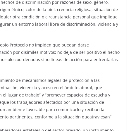
o hechos de discriminación por razones de sexo, género,
gen étnico, color de la piel, creencia religiosa, situación de
ualquier otra condición o circunstancia personal que implique
gurar un entorno laboral libre de discriminación, violencia y
 propio Protocolo no impiden que puedan darse
ación por disímiles motivos; no deja de ser positivo el hecho
no solo coordenadas sino líneas de acción para enfrentarlas
ecimiento de mecanismos legales de protección a las
minación, violencia y acoso en el ámbitolaboral, que
 el lugar de trabajo” y “promover espacios de escucha y
deque los trabajadores afectados por una situación de
n un ambiente favorable para comunicarlo y reciban la
ento pertinentes, conforme a la situación queatraviesan”.
trabajadores estatales o del sector privado, un instrumento