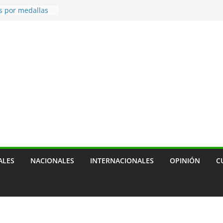
braciones por
a localidad
s por medallas
e Santo Domingo
echazan
 como amenaza
ón australiano
ara enfrentar
 de combustible
ALES
NACIONALES
INTERNACIONALES
OPINIÓN
C