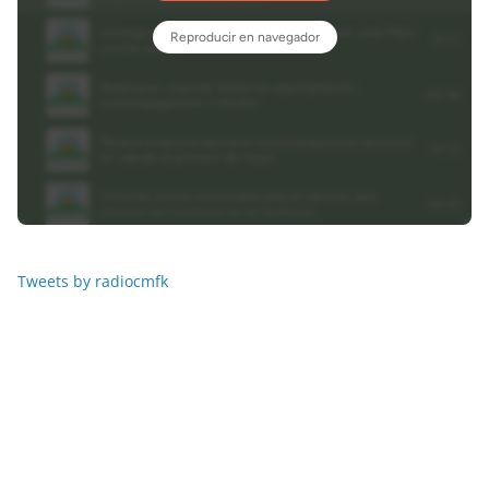
Tweets by radiocmfk