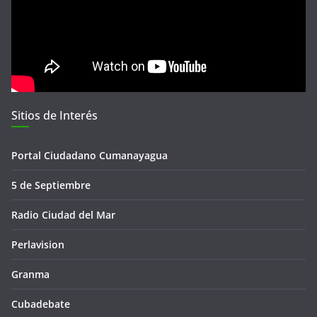
Sitios de Interés
Portal Ciudadano Cumanayagua
5 de Septiembre
Radio Ciudad del Mar
Perlavision
Granma
Cubadebate