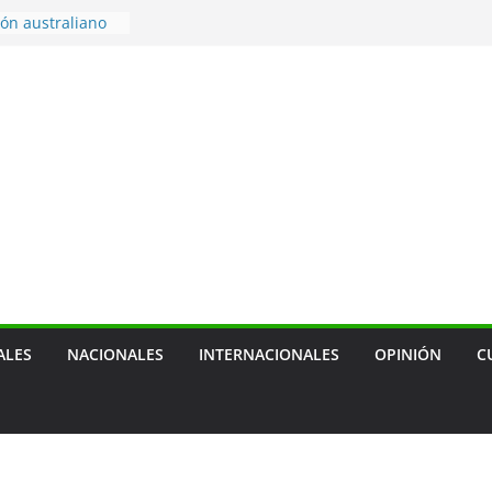
ón australiano
ara enfrentar
 de combustible
braciones por
a localidad
s por medallas
e Santo Domingo
echazan
 como amenaza
ALES
NACIONALES
INTERNACIONALES
OPINIÓN
C