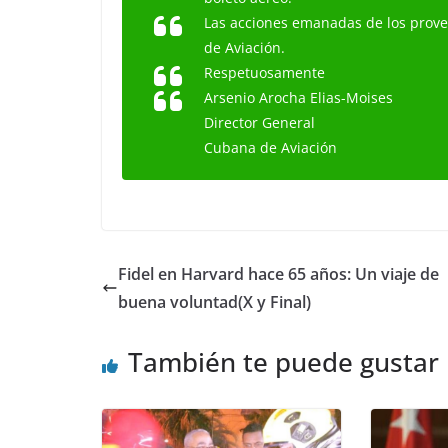
Las acciones emanadas de los prove
de Aviación.
Respetuosamente
Arsenio Arocha Elias-Moises
Director General
Cubana de Aviación
Fidel en Harvard hace 65 años: Un viaje de
buena voluntad(X y Final)
También te puede gustar