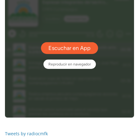
Tweets by radiocmfk