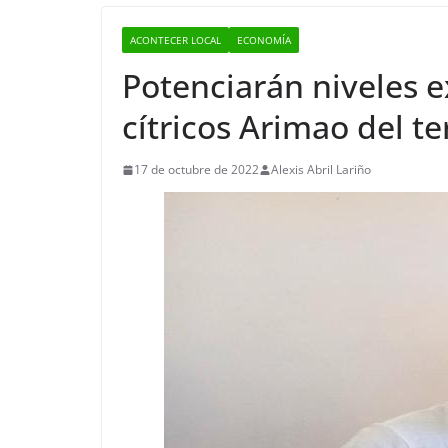
ACONTECER LOCAL
ECONOMÍA
Potenciarán niveles 
cítricos Arimao del te
17 de octubre de 2022
Alexis Abril Lariño