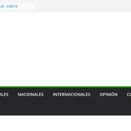
cal, sobre
ca de empresa
 de transporte
ensión de las
agua
a terapia
ra cáncer de
 — prevenir
tras mascotas
usión social
ALES
NACIONALES
INTERNACIONALES
OPINIÓN
C