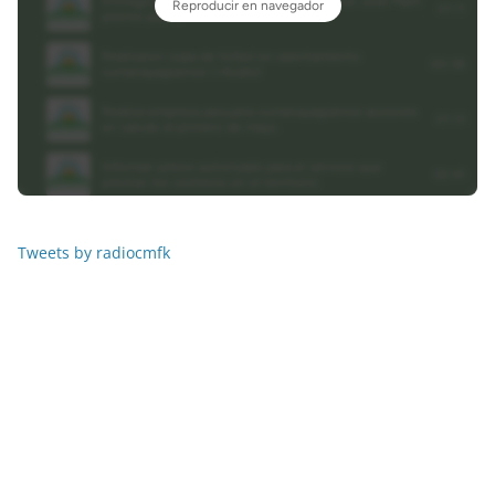
Tweets by radiocmfk